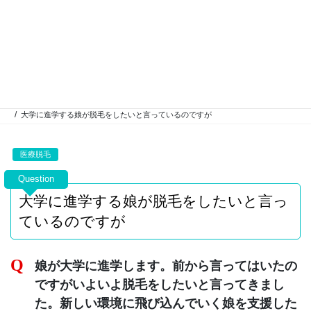
コ
ナ
ン
ビ
テ
ゲ
ン
ー
脱毛Q＆A一覧
ツ
シ
に
ョ
移
ン
HOME
脱毛Q＆A一覧
医療脱毛
動
に
大学に進学する娘が脱毛をしたいと言っているのですが
移
動
医療脱毛
大学に進学する娘が脱毛をしたいと言っ
ているのですが
娘が大学に進学します。前から言ってはいたの
ですがいよいよ脱毛をしたいと言ってきまし
た。新しい環境に飛び込んでいく娘を支援した